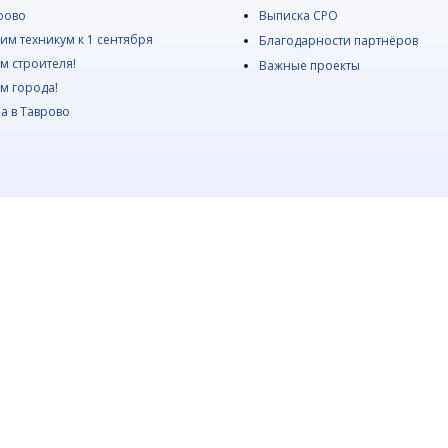
рово
Выписка СРО
им техникум к 1 сентября
Благодарности партнёров
м строителя!
Важные проекты
м города!
а в Таврово