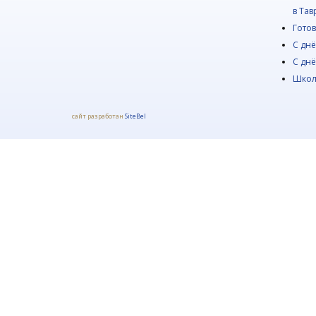
в Тав
Готов
С днё
С днё
Школ
сайт разработан
SiteBel